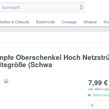
Bodies & Catsuits
Bademode
Corsage
Strapse
Ko
mpfe Oberschenkel Hoch Netzstr
eitsgröße (Schwa
7,99 €
inkl. MwSt.
zzgl
Sofort vers