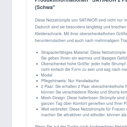
(Schwa"
Diese Netzstrümpfe von SATINIOR sind nicht nur mo
Dadurch sind sie besonders langlebig und brechen n
Kleiderschrank. Mit ihrer oberschenkelhohen Größe
herunterrutschen und auch nach mehrmaligem Tra
Strapazierfähiges Material: Diese Netzstrümpfe 
Sie geben Ihnen ein warmes und lässiges Gefühl
Oberschenkel hohe Größe: jeder halte Strumpf 
nicht einfach die Form zu sein und sag nach 
Modal
Pflegehinweis: Nur Handwäsche
2 Paar: Sie erhalten 2 Paar oberschenkelhohe 
können Sie verschiedene Röcke und Shorts ko
Mesh-Design: Diese halterlosen Strümpfe sind 
ganzen Tag über Komfort genießen und Ihrer P
Weit verbreitet: Diese Netzstrümpfe für Frauen
machen Sie attraktiver und stilvoller, können
Wenn Sie auf der Suche nach hochwertigen Netzstr