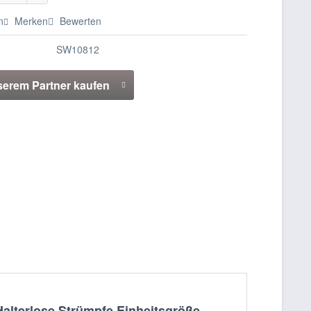
n
Merken
Bewerten
SW10812
serem Partner kaufen
alterlose Strümpfe Einheitsgröße