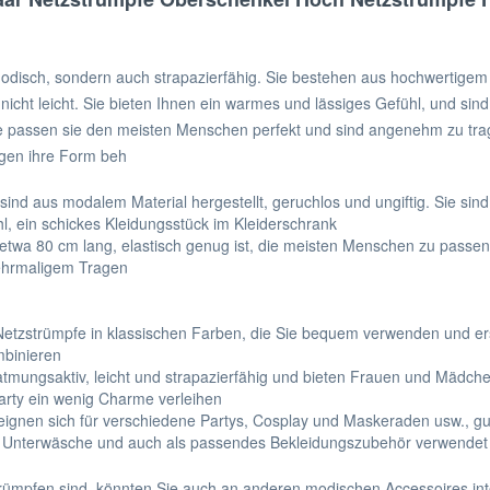
disch, sondern auch strapazierfähig. Sie bestehen aus hochwertigem m
icht leicht. Sie bieten Ihnen ein warmes und lässiges Gefühl, und sind
 passen sie den meisten Menschen perfekt und sind angenehm zu tragen.
gen ihre Form beh
sind aus modalem Material hergestellt, geruchlos und ungiftig. Sie sind
, ein schickes Kleidungsstück im Kleiderschrank
etwa 80 cm lang, elastisch genug ist, die meisten Menschen zu passen
mehrmaligem Tragen
Netzstrümpfe in klassischen Farben, die Sie bequem verwenden und er
mbinieren
atmungsaktiv, leicht und strapazierfähig und bieten Frauen und Mädc
arty ein wenig Charme verleihen
 eignen sich für verschiedene Partys, Cosplay und Maskeraden usw., gu
 als Unterwäsche und auch als passendes Bekleidungszubehör verwende
ümpfen sind, könnten Sie auch an anderen modischen Accessoires inte