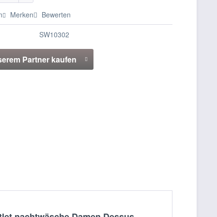
n
Merken
Bewerten
SW10302
serem Partner kaufen
utlet nachtwäsche Damen Dessus