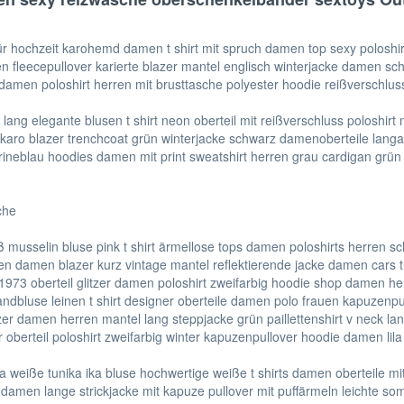
 für hochzeit karohemd damen t shirt mit spruch damen top sexy polos
 fleecepullover karierte blazer mantel englisch winterjacke damen schwa
le damen poloshirt herren mit brusttasche polyester hoodie reißverschl
lang elegante blusen t shirt neon oberteil mit reißverschluss poloshi
e karo blazer trenchcoat grün winterjacke schwarz damenoberteile lan
arineblau hoodies damen mit print sweatshirt herren grau cardigan grün 
che
musselin bluse pink t shirt ärmellose tops damen poloshirts herren sc
en damen blazer kurz vintage mantel reflektierende jacke damen cars 
rt 1973 oberteil glitzer damen poloshirt zweifarbig hoodie shop damen he
trandbluse leinen t shirt designer oberteile damen polo frauen kapuzenp
er damen herren mantel lang steppjacke grün paillettenshirt v neck l
zer oberteil poloshirt zweifarbig winter kapuzenpullover hoodie damen l
ka weiße tunika ika bluse hochwertige weiße t shirts damen oberteile
men lange strickjacke mit kapuze pullover mit puffärmeln leichte somm