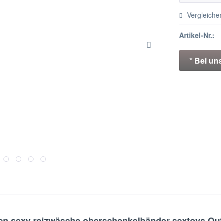
Vergleiche
Artikel-Nr.:
* Bei un
n sexy reizwäsche oberschenkelbänder sextoys O