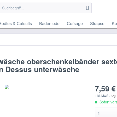
Bodies & Catsuits
Bademode
Corsage
Strapse
Ko
wäsche oberschenkelbänder sext
n Dessus unterwäsche
7,59 €
inkl. MwSt.
zzgl
Sofort vers