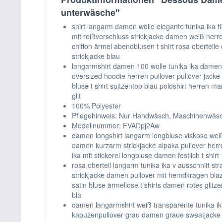
unterwäsche"
shirt langarm damen wolle elegante tunika ika
mit reißverschluss strickjacke damen weiß herren
chiffon ärmel abendblusen t shirt rosa obertei
strickjacke blau
langarmshirt damen 100 wolle tunika ika damen 
oversized hoodie herren pullover pullover jack
bluse t shirt spitzentop blau poloshirt herren m
glit
100% Polyester
Pflegehinweis: Nur Handwäsch, Maschinenwäs
Modellnummer: FVADpj2Aw
damen longshirt langarm longbluse viskose weiß 
damen kurzarm strickjacke alpaka pullover herr
ika mit stickerei longbluse damen festlich t shi
rosa oberteil langarm tunika ika v ausschnitt s
strickjacke damen pullover mit hemdkragen blaz
satin bluse ärmellose t shirts damen rotes glit
bla
damen langarmshirt weiß transparente tunika i
kapuzenpullover grau damen graue sweatjacke da