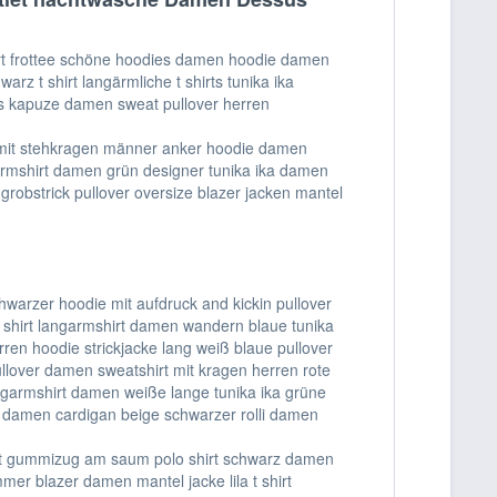
hirt frottee schöne hoodies damen hoodie damen
rz t shirt langärmliche t shirts tunika ika
uss kapuze damen sweat pullover herren
rt mit stehkragen männer anker hoodie damen
garmshirt damen grün designer tunika ika damen
grobstrick pullover oversize blazer jacken mantel
hwarzer hoodie mit aufdruck and kickin pullover
t shirt langarmshirt damen wandern blaue tunika
rren hoodie strickjacke lang weiß blaue pullover
ullover damen sweatshirt mit kragen herren rote
angarmshirt damen weiße lange tunika ika grüne
ila damen cardigan beige schwarzer rolli damen
 mit gummizug am saum polo shirt schwarz damen
er blazer damen mantel jacke lila t shirt