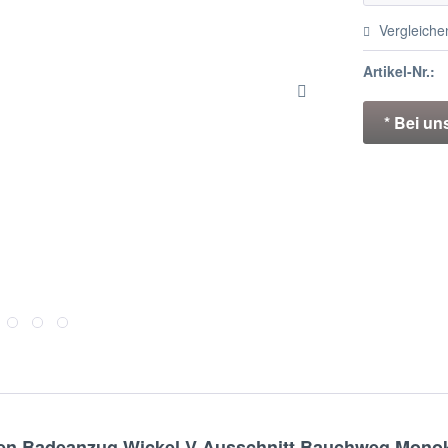
Vergleiche
Artikel-Nr.:
* Bei un
 Badeanzug Wickel V Ausschnitt Bauchweg Monoki