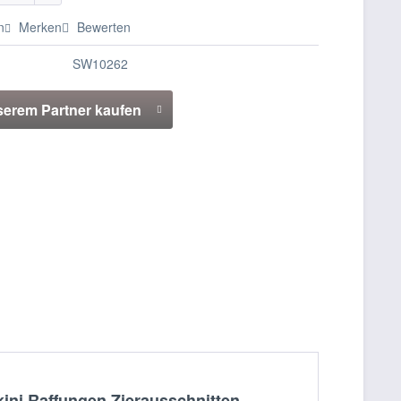
n
Merken
Bewerten
SW10262
serem Partner kaufen
ni Raffungen Zierausschnitten