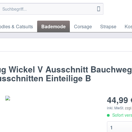
dies & Catsuits
Bademode
Corsage
Strapse
Ko
 Wickel V Ausschnitt Bauchweg
sschnitten Einteilige B
44,99 
inkl. MwSt.
zzgl
Sofort vers