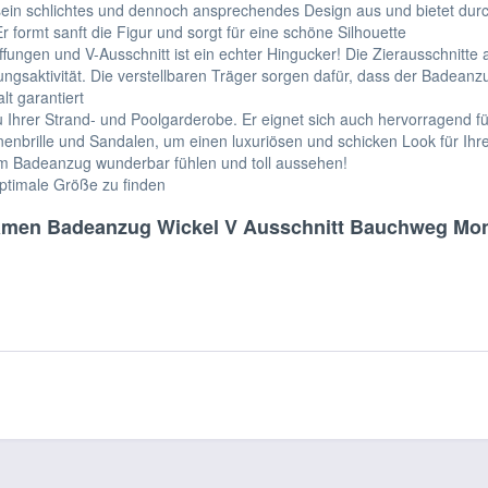
h sein schlichtes und dennoch ansprechendes Design aus und bietet du
ormt sanft die Figur und sorgt für eine schöne Silhouette
ungen und V-Ausschnitt ist ein echter Hingucker! Die Zierausschnitte
ungsaktivität. Die verstellbaren Träger sorgen dafür, dass der Badeanz
t garantiert
 Ihrer Strand- und Poolgarderobe. Er eignet sich auch hervorragend für
enbrille und Sandalen, um einen luxuriösen und schicken Look für Ih
sem Badeanzug wunderbar fühlen und toll aussehen!
optimale Größe zu finden
men Badeanzug Wickel V Ausschnitt Bauchweg Mono