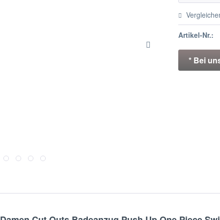
Vergleiche
Artikel-Nr.:
* Bei un
amen Cut Outs Badeanzug Push Up One Piece Swimw