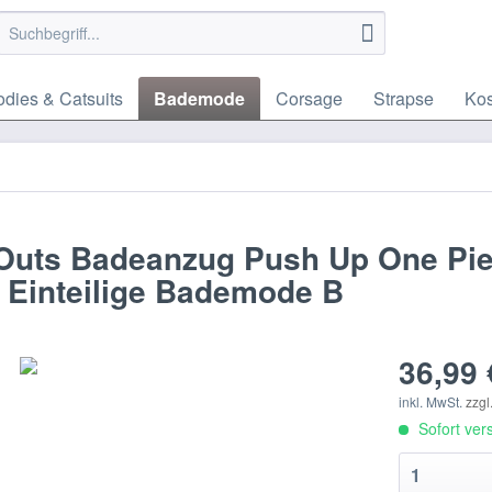
dies & Catsuits
Bademode
Corsage
Strapse
Ko
uts Badeanzug Push Up One Pi
 Einteilige Bademode B
36,99 
inkl. MwSt.
zzgl
Sofort vers