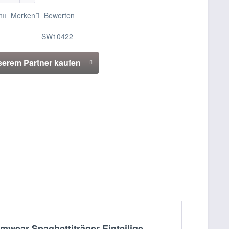
n
Merken
Bewerten
SW10422
serem Partner kaufen
ear Spaghettiträger Einteilige