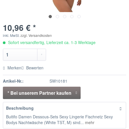
10,96 € *
inkl. MwSt.
zzgl. Versandkosten
Sofort versandfertig, Lieferzeit ca. 1-3 Werktage
Merken
Bewerten
Artikel-Nr.:
SW10181
* Bei unserem Partner kaufen
Beschreibung
Buitifo Damen Dessous-Sets Sexy Lingerie Fischnetz Sexy
Bodys Nachtwäsche (White TST, M) sind...
mehr