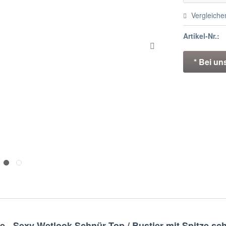
Vergleiche
Artikel-Nr.:
* Bei un
- Sexy Wetlook Schnür Top / Bustier mit Spitze sch