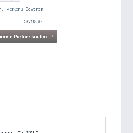
n
Merken
Bewerten
SW10667
serem Partner kaufen
warz - Gr. 3XL"