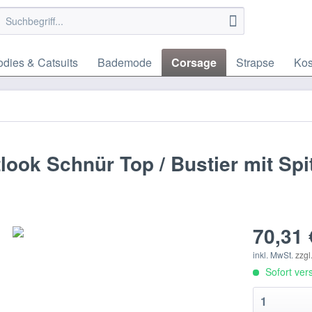
dies & Catsuits
Bademode
Corsage
Strapse
Ko
ook Schnür Top / Bustier mit Spi
70,31 
inkl. MwSt.
zzgl
Sofort vers