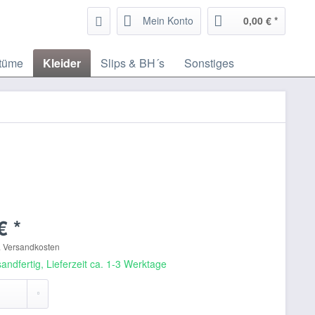
Mein Konto
0,00 € *
tüme
Kleider
Slips & BH´s
Sonstiges
€ *
. Versandkosten
andfertig, Lieferzeit ca. 1-3 Werktage