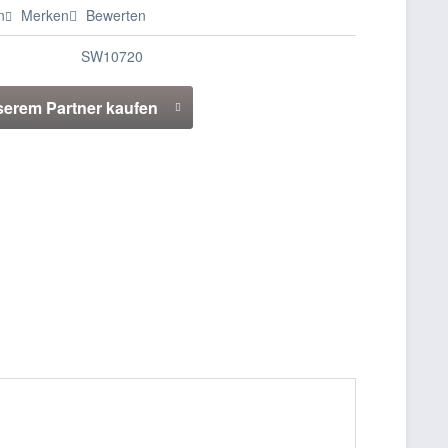
n
Merken
Bewerten
SW10720
serem Partner kaufen