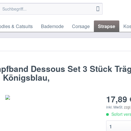
dies & Catsuits
Bademode
Corsage
Strapse
Ko
mpfband Dessous Set 3 Stück Trä
, Königsblau,
17,89 
inkl. MwSt.
zzgl
Sofort vers