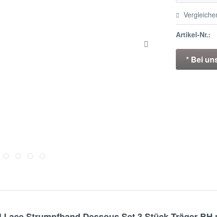
Vergleiche
Artikel-Nr.:
* Bei un
l Lace Strumpfband Dessous Set 3 Stück Träger BH u