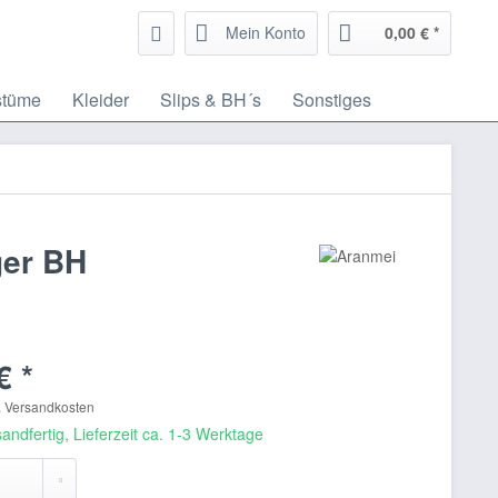
Mein Konto
0,00 € *
stüme
Kleider
Slips & BH´s
Sonstiges
ger BH
€ *
. Versandkosten
andfertig, Lieferzeit ca. 1-3 Werktage