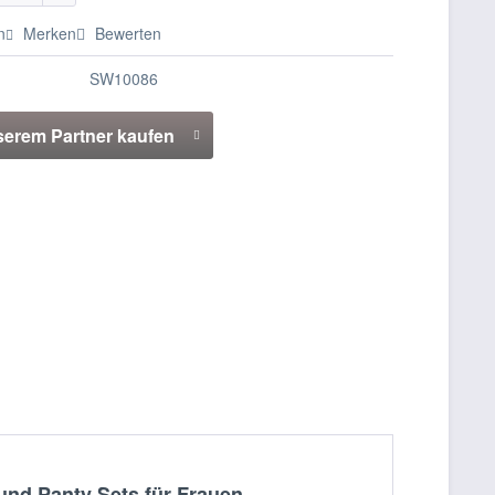
n
Merken
Bewerten
SW10086
serem Partner kaufen
nd Panty Sets für Frauen,