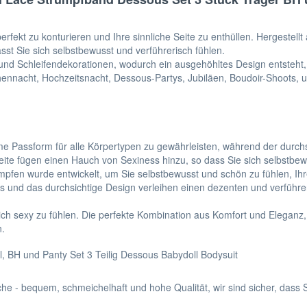
fekt zu konturieren und Ihre sinnliche Seite zu enthüllen. Hergestellt
t Sie sich selbstbewusst und verführerisch fühlen.
d Schleifendekorationen, wodurch ein ausgehöhltes Design entsteht, da
hennacht, Hochzeitsnacht, Dessous-Partys, Jubiläen, Boudoir-Shoots, 
e Passform für alle Körpertypen zu gewährleisten, während der durchs
seite fügen einen Hauch von Sexiness hinzu, so dass Sie sich selbstbew
mpfen wurde entwickelt, um Sie selbstbewusst und schön zu fühlen, Ih
ils und das durchsichtige Design verleihen einen dezenten und verführ
ch sexy zu fühlen. Die perfekte Kombination aus Komfort und Eleganz,
n.
, BH und Panty Set 3 Teilig Dessous Babydoll Bodysuit
e - bequem, schmeichelhaft und hohe Qualität, wir sind sicher, dass