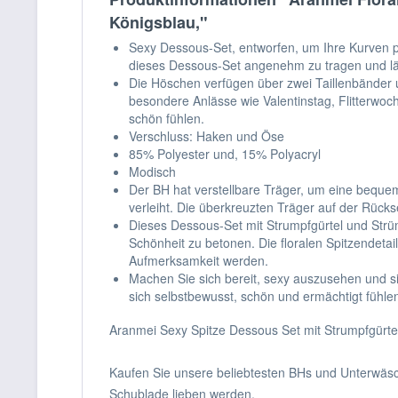
Königsblau,"
Sexy Dessous-Set, entworfen, um Ihre Kurven per
dieses Dessous-Set angenehm zu tragen und läss
Die Höschen verfügen über zwei Taillenbänder un
besondere Anlässe wie Valentinstag, Flitterwoc
schön fühlen.
Verschluss: Haken und Öse
85% Polyester und, 15% Polyacryl
Modisch
Der BH hat verstellbare Träger, um eine bequem
verleiht. Die überkreuzten Träger auf der Rück
Dieses Dessous-Set mit Strumpfgürtel und Strü
Schönheit zu betonen. Die floralen Spitzendeta
Aufmerksamkeit werden.
Machen Sie sich bereit, sexy auszusehen und si
sich selbstbewusst, schön und ermächtigt fühle
Aranmei Sexy Spitze Dessous Set mit Strumpfgürtel
Kaufen Sie unsere beliebtesten BHs und Unterwäsch
Schublade lieben werden.