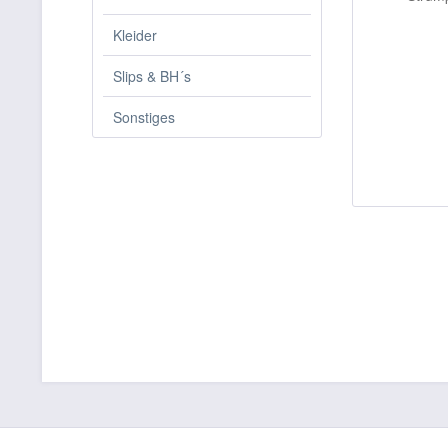
Kleider
Slips & BH´s
Sonstiges