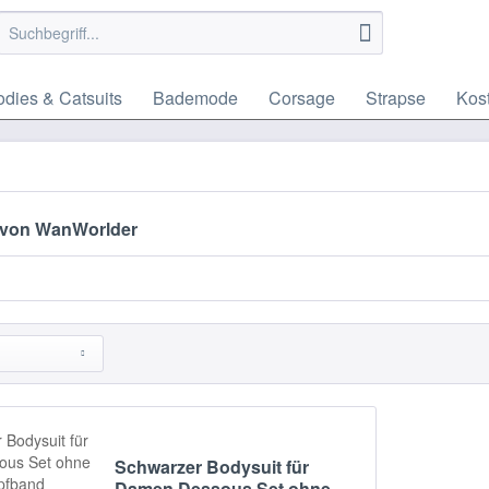
dies & Catsuits
Bademode
Corsage
Strapse
Kos
 von WanWorlder
Schwarzer Bodysuit für
Damen Dessous Set ohne...