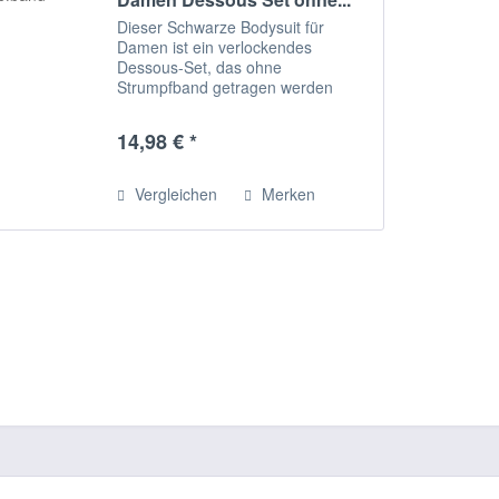
Dieser Schwarze Bodysuit für
Damen ist ein verlockendes
Dessous-Set, das ohne
Strumpfband getragen werden
kann. Er eignet sich perfekt für
Clubwear oder als glänzende
14,98 € *
Shapewear. Der Bodysuit besteht
aus hochwertigem Polyester und...
Vergleichen
Merken