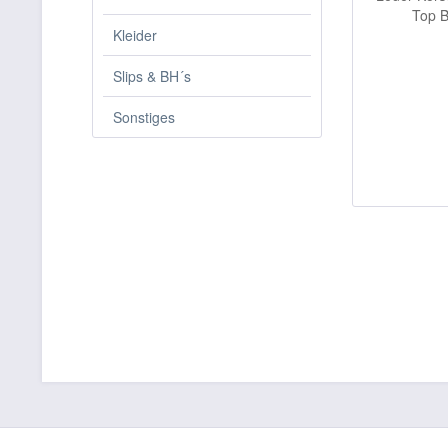
Kleider
Slips & BH´s
Sonstiges