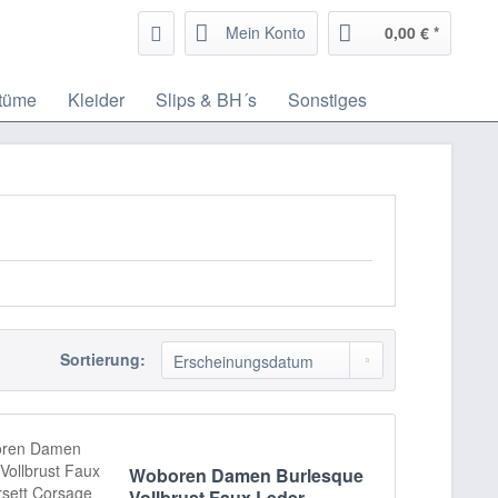
Mein Konto
0,00 € *
tüme
Kleider
Slips & BH´s
Sonstiges
Sortierung:
Woboren Damen Burlesque
Vollbrust Faux Leder...