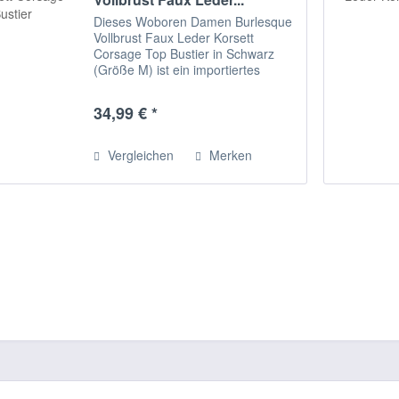
Dieses Woboren Damen Burlesque
Vollbrust Faux Leder Korsett
Corsage Top Bustier in Schwarz
(Größe M) ist ein importiertes
Produkt, das mit einem
Schnürkorsett am Rücken und
34,99 € *
einem G-String geliefert wird. Es
verfügt über spiralförmige...
Vergleichen
Merken