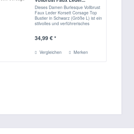
Dieses Damen Burlesque Vollbrust
Faux Leder Korsett Corsage Top
Bustier in Schwarz (Größe L) ist ein
stilvolles und verführerisches
Kleidungsstück, das importiert
wurde. Es verfügt über ein
34,99 € *
Schnürkorsett mit Brustumfang und
einem...
Vergleichen
Merken